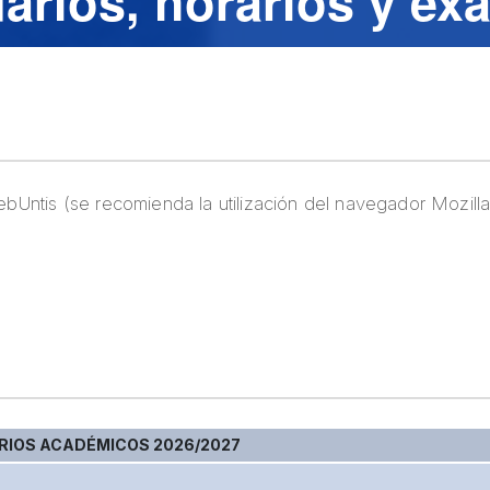
arios, horarios y e
 WebUntis (se recomienda la utilización del navegador Mozill
RIOS ACADÉMICOS 2026/2027