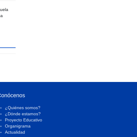
cuela
ca
Conócenos
¿Quiénes somos?
¿Dónde estamos?
Proyecto Educativo
Organigrama
Actualidad