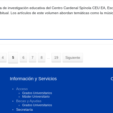
ta de investigación educativa del Centro Cardenal Spínola CEU EA, Es
bitual. Los artículos de este volumen abordan temáticas como la músi
4
5
6
7
8
...
19
Siguiente
Información y Servicios
Acceso
Grados Universitarios
Máster Universitario
Becas y Ayudas
Grados Universitarios
Secretaría