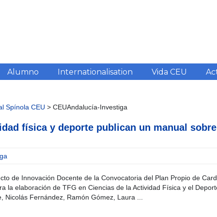
Alumno
Internationalisation
Vida CEU
Ac
nal Spínola CEU
>
CEUAndalucía-Investiga
vidad física y deporte publican un manual sobre
iga
ecto de Innovación Docente de la Convocatoria del Plan Propio de Car
a la elaboración de TFG en Ciencias de la Actividad Física y el Deport
e, Nicolás Fernández, Ramón Gómez, Laura ...