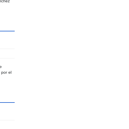
ánchez
e
 por el