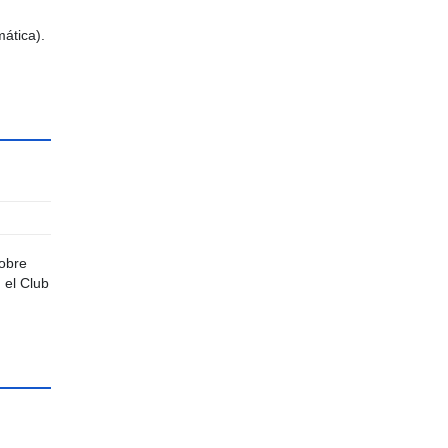
mática).
sobre
 el Club