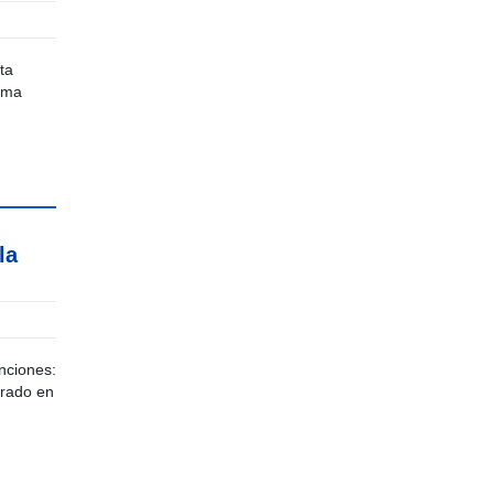
ta
tema
la
nciones:
orado en