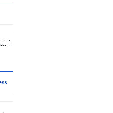
 con la
ibles, En
ess