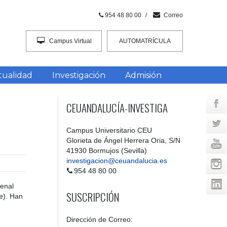
954 48 80 00
/
Correo
Campus Virtual
AUTOMATRÍCULA
INTRACEU
tualidad
Investigación
Admisión
CEUANDALUCÍA-INVESTIGA
Campus Universitario CEU
Glorieta de Ángel Herrera Oria, S/N
41930 Bormujos (Sevilla)
investigacion@ceuandalucia.es
954 48 80 00
denal
SUSCRIPCIÓN
e). Han
Dirección de Correo: