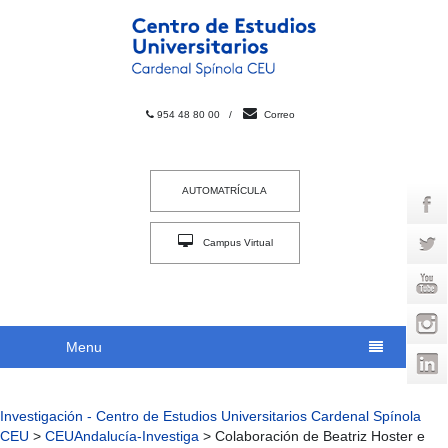
954 48 80 00
/
Correo
AUTOMATRÍCULA
Campus Virtual
INTRACEU
Menu
Investigación - Centro de Estudios Universitarios Cardenal Spínola
CEU
>
CEUAndalucía-Investiga
>
Colaboración de Beatriz Hoster e