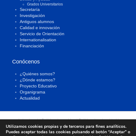
Grados Universitarios
Secretaría
Investigación
Antiguos alumnos
Calidad e innovación
Servicio de Orientación
Internationalisation
Financiación
Conócenos
¿Quiénes somos?
¿Dónde estamos?
Proyecto Educativo
Organigrama
Actualidad
Aviso Legal
|
Política de cookies
|
Política de privacidad
|
Utilizamos cookies propias y de terceros para fines analíticos.
Todos los derechos reservados |
Buzón de sugerencias
Puedes aceptar todas las cookies pulsando el botón “Aceptar” o
Centro de Estudios Universitarios Cardenal Spínola CEU