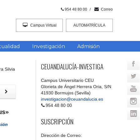
954 48 80 00
/
Correo
Campus Virtual
AUTOMATRÍCULA
INTRACEU
tualidad
Investigación
Admisión
CEUANDALUCÍA-INVESTIGA
a Silvia
Campus Universitario CEU
Glorieta de Ángel Herrera Oria, S/N
a
41930 Bormujos (Sevilla)
investigacion@ceuandalucia.es
954 48 80 00
us»
SUSCRIPCIÓN
sión
Dirección de Correo: