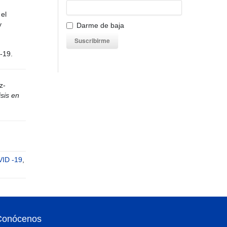
 el
y
Darme de baja
Suscribirme
D-19.
z-
isis en
ID -19
,
Conócenos