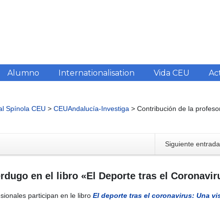
Alumno
Internationalisation
Vida CEU
Ac
nal Spínola CEU
>
CEUAndalucía-Investiga
>
Contribución de la profesor
Siguiente entrad
erdugo en el libro «El Deporte tras el Coronavir
sionales participan en le libro
El deporte tras el coronavirus: Una vi